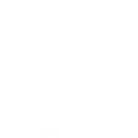
بما في ذلك صناديق التراب، وفرش التراب، وإكسسوارات التراب،
لكل من عملاء B2B و B2C.
كما نقدم خدمات شاملة، بما في ذلك تصميم وتركيب ودعم التراب،
لتلبية احتياجات أصحاب المنازل والمقاولين والمهندسين
والمعماريين والهيئات الحكومية. ​
تواصل معنا
تواصل معنا
gabion@hitech.sa
+966 55 501 5798