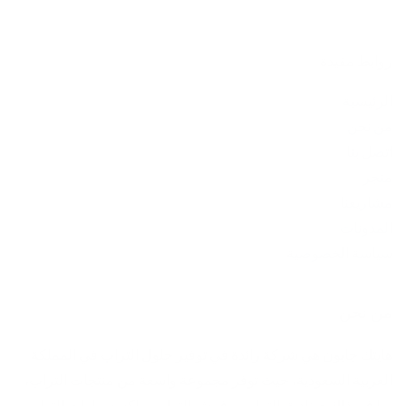
روابط مفيدة
الرئيسية
من نحن
اتصل بنا
متجر
مشاريعنا
المدونات
سياسة الخصوصية
من نحن
هايتك جابون هي شركة رائدة في توفير حلول التراب في المملكة
العربية السعودية، حيث توفر مجموعة واسعة من منتجات التراب،