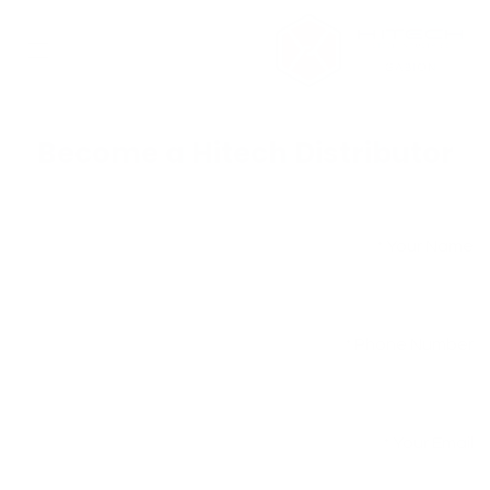
خطي للذهاب إلى المحتوى
Become a Hitech Distributor​
Your Name
*
Phone Number
*
Your Email
*