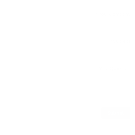
Your Company
*
Subject
*
Your Question
Submit